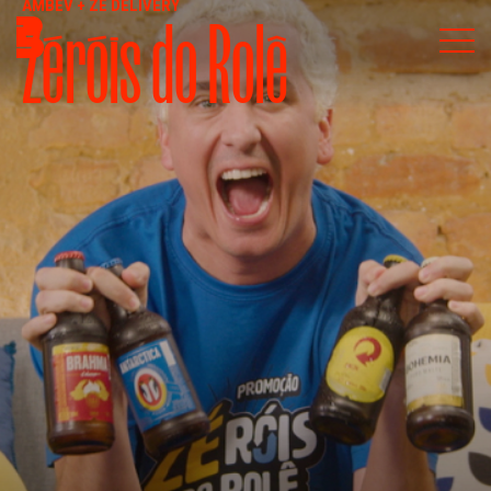
AMBEV + ZÉ DELIVERY
Zéróis do Rolê