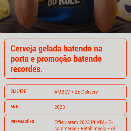
Cerveja gelada batendo na
porta e promoção batendo
recordes.
CLIENTE
AMBEV + Zé Delivery
ANO
2023
PREMIAÇÕES
Effie Latam 2023 PLATA • E-
commerce / Retail media • Zé