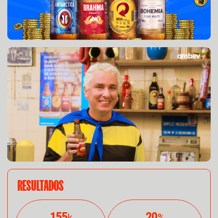
RESULTADOS
155
20
k
%