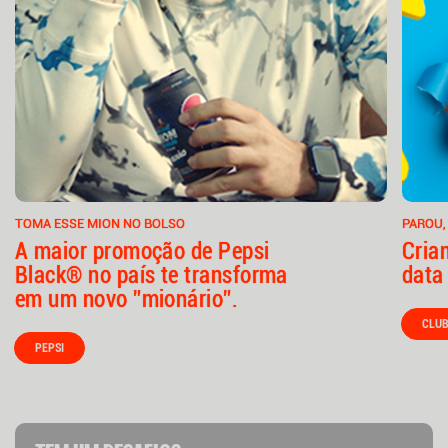
TOMA ESSE MION NO BOLSO
PAROU,
A maior promoção de Pepsi
Cria
Black® no país te transforma
data
em um novo ”mionário”.
CLUB
PEPSI