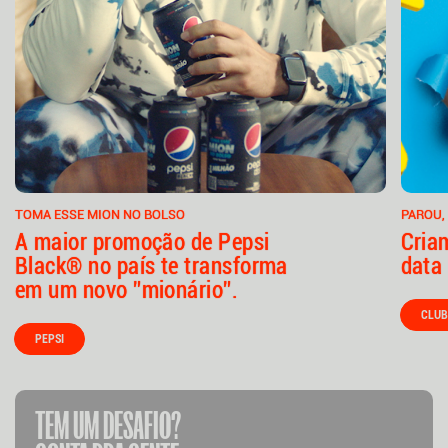
TOMA ESSE MION NO BOLSO
PAROU,
A maior promoção de Pepsi
Cria
Black® no país te transforma
data 
em um novo ”mionário”.
CLUB
PEPSI
TEM UM DESAFIO?