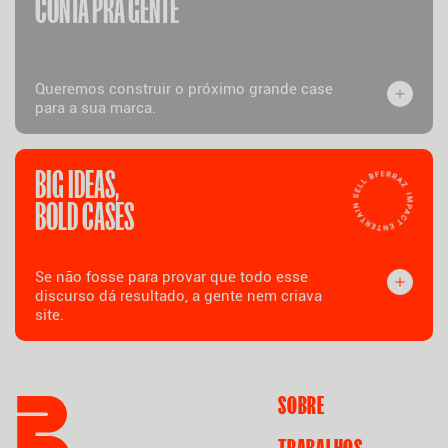
CONTA PRA GENTE
Queremos construir o próximo grande case
para a sua marca.
BIG IDEAS,
BOLD CASES
Se não fosse para provar que todo esse
discurso dá resultado, a gente nem criava
site.
SOBRE