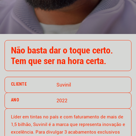
Não basta dar o toque certo.
Tem que ser na hora certa.
CLIENTE
Suvinil
ANO
2022
Líder em tintas no país e com faturamento de mais de
1,5 bilhão, Suvinil é a marca que representa inovação e
excelência. Para divulgar 3 acabamentos exclusivos