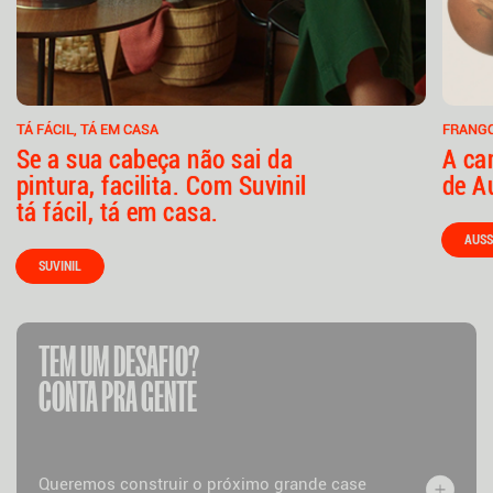
TÁ FÁCIL, TÁ EM CASA
FRANGO
Se a sua cabeça não sai da
A ca
pintura, facilita. Com Suvinil
de A
tá fácil, tá em casa.
AUSS
SUVINIL
TEM UM DESAFIO?
CONTA PRA GENTE
Queremos construir o próximo grande case