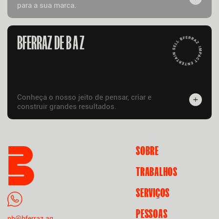
para a sua marca.
BFERRAZ DE B A Z
Conheça o nosso jeito de pensar, criar e
construir grandes resultados.
SOBRE
TRABALHOS
SERVIÇOS
PESSOAS
nb@bferraz.ag