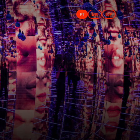
PT
ENG
ESP