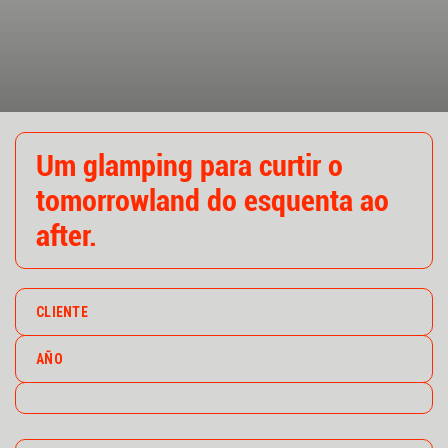
Um glamping para curtir
o
tomorrowland
do esquenta ao
after.
CLIENTE
AÑO